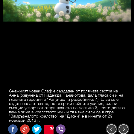
Снежният човек Олаф е създаден от голямата сестра на
Анна (озвучена от Надежда Панайотова, дала гласа си и на
главната героиня в "Рапунцел и разбойникът"). Елза се е
отдръпнала от света, но въпреки нейните усилия, силни
емоции ускоряват отприщването на магията й, която довява
вечна зима в кралството им - и тя няма сили да я спре.
"Замръзналото кралство" на "Дисни" е в кината от 29
ноември 2013 г.
SAVE