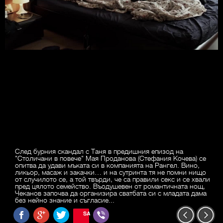
След бурния скандал с Таня в предишния епизод на
"Столичани в повече" Мая Проданова (Стефания Кочева) се
опитва да удави мъката си в компанията на Рангел. Вино,
ликьор, масаж и закачки… и на сутринта тя не помни нищо
от случилото се, а той твърди, че са правили секс и се хвали
пред цялото семейство. Въодушевен от романтичната нощ,
Чеканов започва да организира сватбата си с младата дама
без нейно знание и съгласие...
SAVE