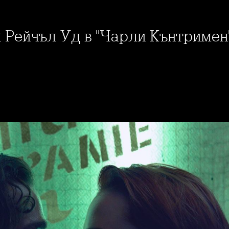
н Рейчъл Уд в "Чарли Кънтримен