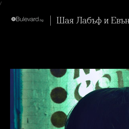
/
Шая Лабъф и Евъ