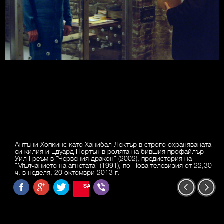
Антъни Хопкинс като Ханибал Лектър в строго охраняваната
си килия и Едуард Нортън в ролята на бившия профайлър
Уил Греъм в "Червения дракон" (2002), предистория на
"Мълчанието на агнетата" (1991), по Нова телевизия от 22,30
ч. в неделя, 20 октомври 2013 г.
SAVE