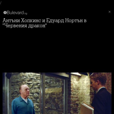
/
Антъни Хопкинс и Едуард Нортън в
"Червения дракон"