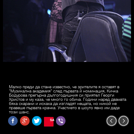
Малко преди да стане известно, че зрителите я оставят в
"Музикална академия" след първата й номинация, Кичка
Бодурова прегърна дългогодишния си приятел Георги
Христов и му каза, че много го обича. Години наред двамата
бяха скарани и искаха да изгладят нещата, но никой не
правеше първата крачка. Участието в шоуто явно им даде
този шанс.
SAVE