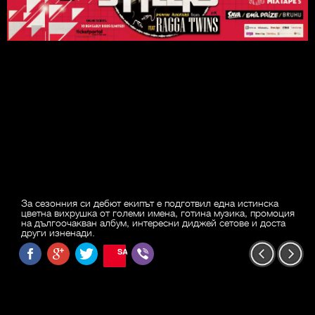
За сезонния си дебют екипът е подготвил една истинска
цветна вихрушка от големи имена, готина музика, промоция
на дългоочакван албум, интересни диджей сетове и доста
други изненади.
SAVE