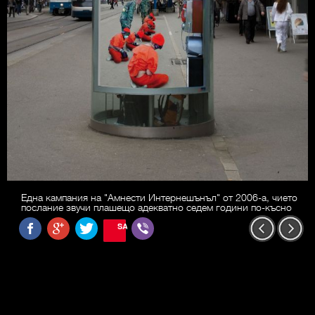
Една кампания на "Амнести Интернешънъл" от 2006-а, чието
послание звучи плашещо адекватно седем години по-късно
SAVE