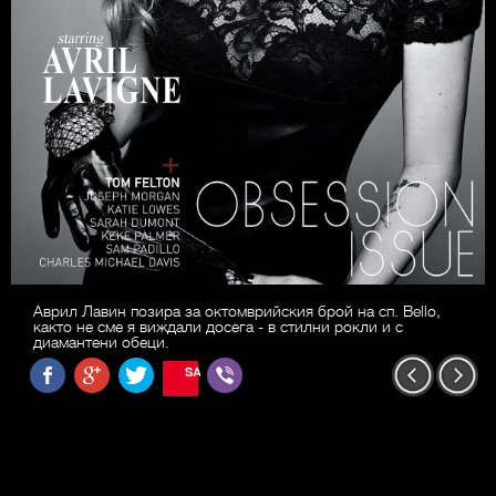
Аврил Лавин позира за октомврийския брой на сп. Bello,
както не сме я виждали досега - в стилни рокли и с
диамантени обеци.
SAVE