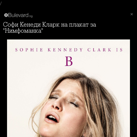
/
Софи Кенеди Кларк на плакат за
"Нимфоманка"