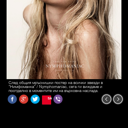
След общия мръснишки постер на всички звезди в
"Нимфоманка" / Nymphomaniac, сега ги виждаме и
поотделно в моментите им на върховна наслада.
SAVE