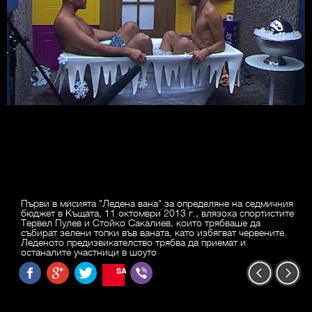
Първи в мисията "Ледена вана" за определяне на седмичния
бюджет в Къщата, 11 октомври 2013 г., влязоха спортистите
Тервел Пулев и Стойко Сакалиев, които трябваше да
събират зелени топки във ваната, като избягват червените.
Леденото предизвикателство трябва да приемат и
останалите участници в шоуто
SAVE