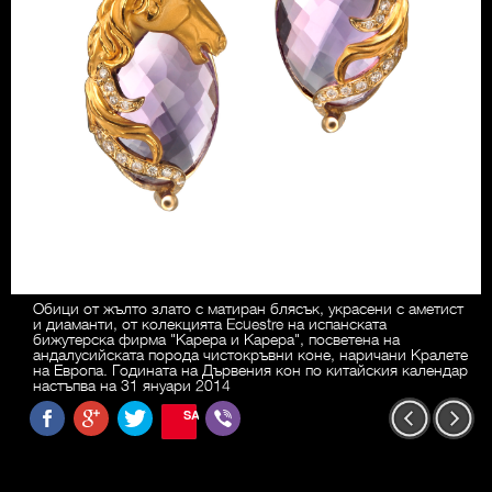
Обици от жълто злато с матиран блясък, украсени с аметист
и диаманти, от колекцията Ecuestre на испанската
бижутерска фирма "Карера и Карера", посветена на
андалусийската порода чистокръвни коне, наричани Кралете
на Европа. Годината на Дървения кон по китайския календар
настъпва на 31 януари 2014
SAVE