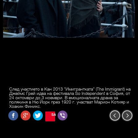
След участието в Кан 2013 "Имигрантката" (The Immigrant) на
Джеймс Грей идва на фестивала So Independent в София, от
24 октомври до 3 ноември. В емоционалната драма за
полякиня в Ню Йорк през 1920 г. участват Марион Котияр и
Хоакин Финикс.
SAVE