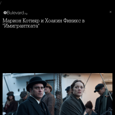
/
Марион Котияр и Хоакин Финикс в
"Имигрантката"