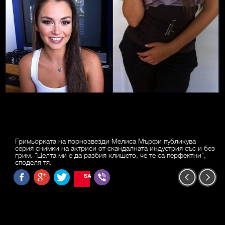
Гримьорката на порнозвезди Мелиса Мърфи публикува
серия снимки на актриси от скандалната индустрия със и без
грим. "Целта ми е да разбия клишето, че те са перфектни",
споделя тя.
SAVE