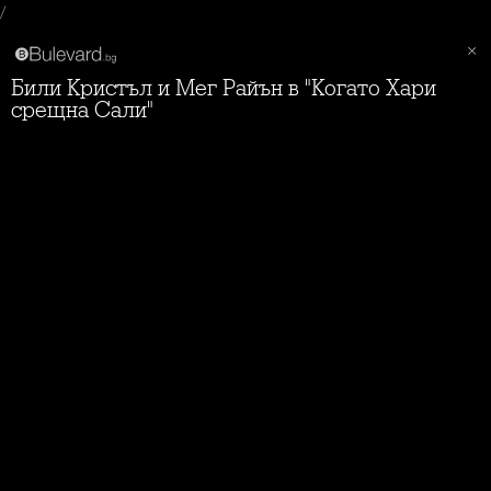
/
Били Кристъл и Мег Райън в "Когато Хари
срещна Сали"