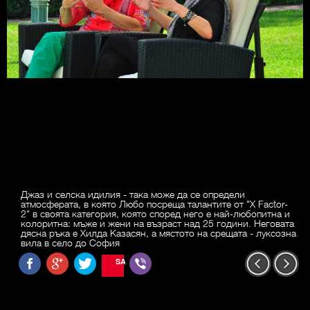
Джаз и селска идилия - така може да се определи
атмосферата, в която Любо посреща талантите от "X Factor-
2" в своята категория, която според него е най-любопитна и
колоритна: мъже и жени на възраст над 25 години. Неговата
дясна ръка е Хилда Казасян, а мястото на срещата - луксозна
вила в село до София
SAVE