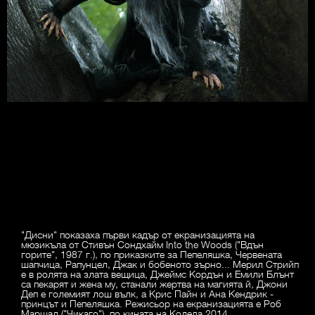
"Дисни" показаха първи кадър от екранизацията на
мюзикъла от Стивън Сондхайм Into the Woods ("Вдън
горите", 1987 г.), по приказките за Пепеляшка, Червената
шапчица, Рапунцел, Джак и бобеното зърно... Мерил Стрийп
е в ролята на злата вещица, Джеймс Кордън и Емили Блънт
са пекарят и жена му, станали жертва на магията й, Джони
Деп е големият лош вълк, а Крис Пайн и Ана Кендрик -
принцът и Пепеляшка. Режисьор на екранизацията е Роб
Маршал ("Чикаго"), по кината на Коледа 2014