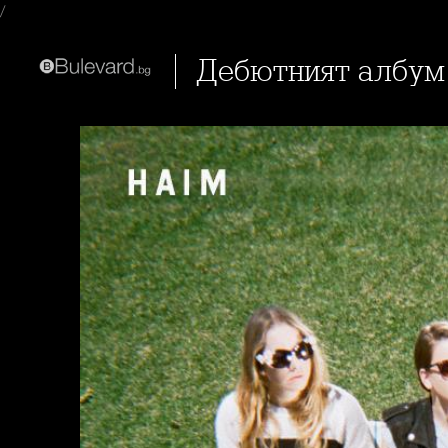
/
Дебютният албум