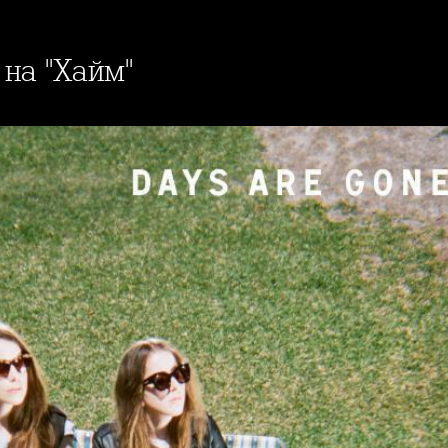
 на "Хайм"