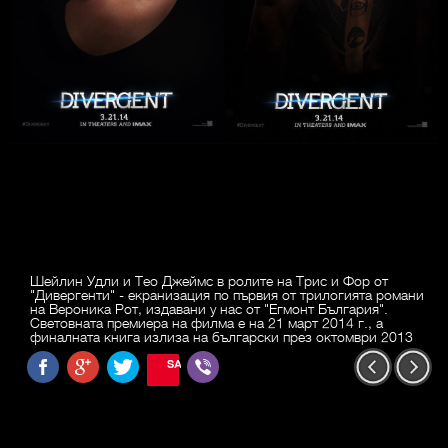
Шейлин Удли и Тео Джеймс в ролите на Трис и Фор от
"Дивергенти" - екранизация по първия от трилогията романи
на Вероника Рот, издавани у нас от "Егмонт България".
Световната премиера на филма е на 21 март 2014 г., а
финалната книга излиза на български през октомври 2013
SAVE