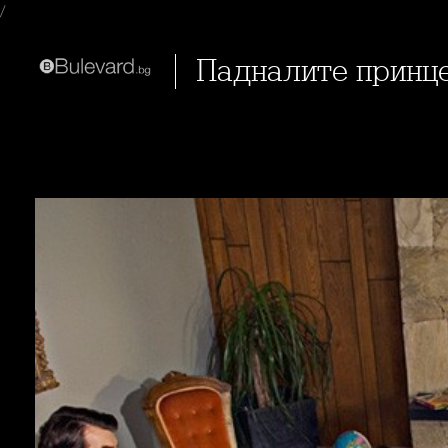
/
Падналите принц