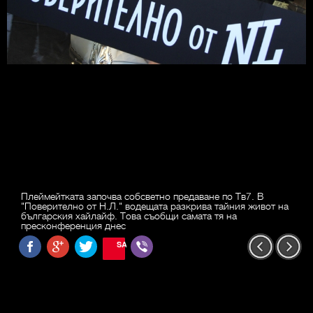
Плеймейтката започва собсветно предаване по Тв7. В
"Поверително от Н.Л." водещата разкрива тайния живот на
българския хайлайф. Това съобщи самата тя на
пресконференция днес
SAVE