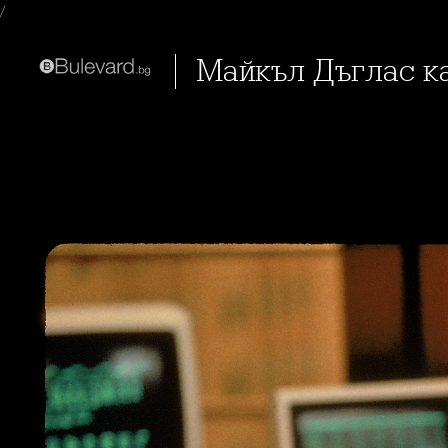
/
Майкъл Дъглас к