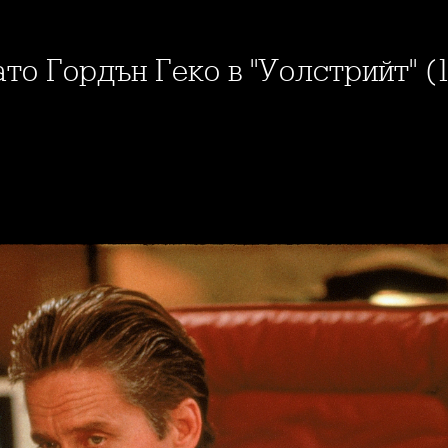
ато Гордън Геко в "Уолстрийт" (