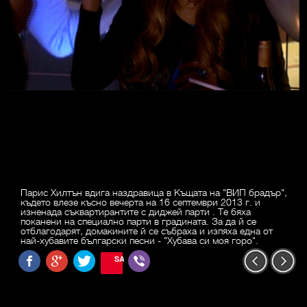
Парис Хилтън вдига наздравица в Къщата на "ВИП брадър",
където влезе късно вечерта на 16 септември 2013 г. и
изненада съквартирантите с диджей парти . Те бяха
поканени на специално парти в градината. За да й се
отблагодарят, домакините й се събраха и изпяха една от
най-хубавите български песни - "Хубава си моя горо".
SAVE