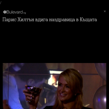
/
Парис Хилтън вдига наздравица в Къщата