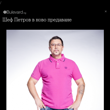
/
Шеф Петров в ново предаване