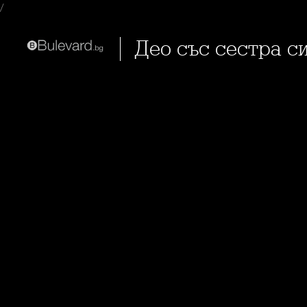
/
Део със сестра 