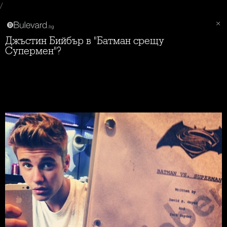
/
Джъстин Бийбър в "Батман срещу
Супермен"?