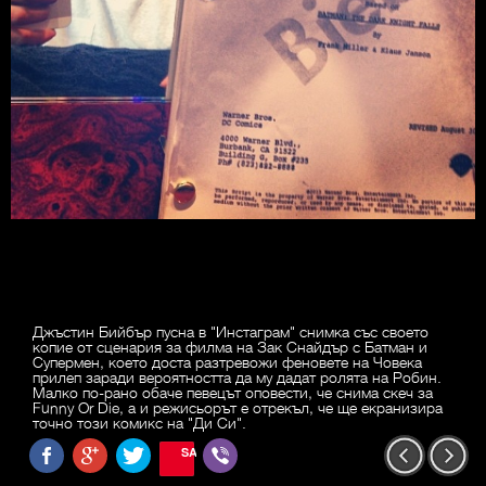
Джъстин Бийбър пусна в "Инстаграм" снимка със своето
копие от сценария за филма на Зак Снайдър с Батман и
Супермен, което доста разтревожи феновете на Човека
прилеп заради вероятността да му дадат ролята на Робин.
Малко по-рано обаче певецът оповести, че снима скеч за
Funny Or Die, а и режисьорът е отрекъл, че ще екранизира
точно този комикс на "Ди Си".
SAVE