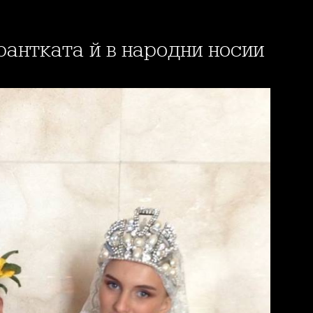
ирантката й в народни носии