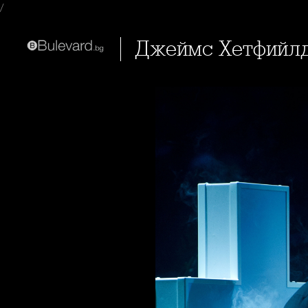
/
Джеймс Хетфийлд 