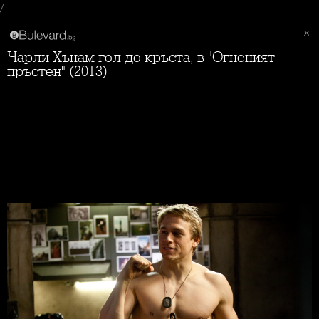
/
Чарли Хънам гол до кръста, в "Огненият
пръстен" (2013)