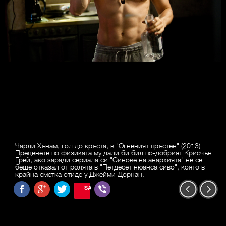
Чарли Хънам, гол до кръста, в "Огненият пръстен" (2013).
Преценете по физиката му дали би бил по-добрият Крисчън
Грей, ако заради сериала си "Синове на анархията" не се
беше отказал от ролята в "Петдесет нюанса сиво", която в
крайна сметка отиде у Джейми Дорнан.
SAVE