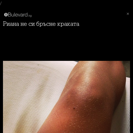
/
Риана не си бръсне краката