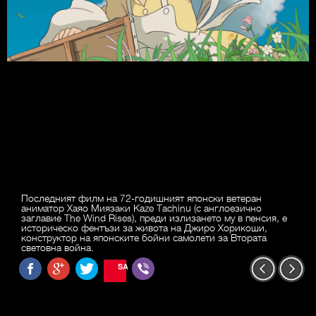
Последният филм на 72-годишният японски ветеран
аниматор Хаяо Миязаки Kaze Tachinu (с англоезично
заглавие The Wind Rises), преди излизането му в пенсия, е
историческо фентъзи за живота на Джиро Хорикоши,
конструктор на японските бойни самолети за Втората
световна война.
SAVE