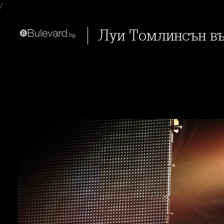
/
Луи Томлинсън въ