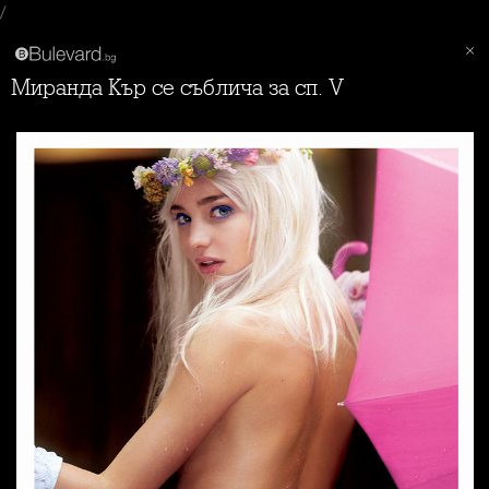
/
Миранда Кър се съблича за сп. V