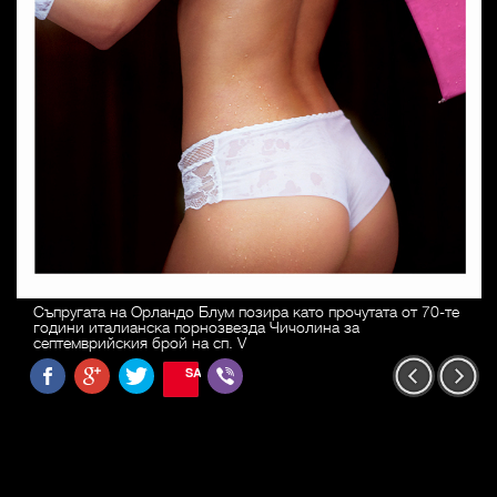
Съпругата на Орландо Блум позира като прочутата от 70-те
години италианска порнозвезда Чичолина за
септемврийския брой на сп. V
SAVE