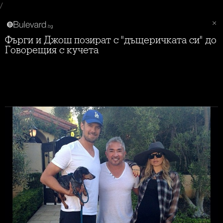
/
Фърги и Джош позират с "дъщеричката си" до
Говорещия с кучета