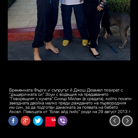
Бременната Фърги и съпругът й Джош Дюамел позират с
"дъщеричката си" Зоуи с водещия на предаването
"Говорещият с кучета" Сизър Милан (в средата), който посети
звездната двойка малко преди раждането на първородния
им син, за да подготви дакелката за появата на бебето
Аксел. Певицата от "Блак айд пийс" роди на 29 август 2013 г.
SAVE