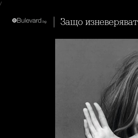
/
Защо изневерява