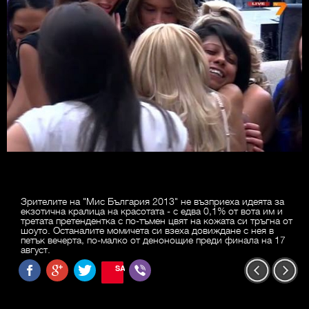
Зрителите на "Мис България 2013" не възприеха идеята за
екзотична кралица на красотата - с едва 0,1% от вота им и
третата претендентка с по-тъмен цвят на кожата си тръгна от
шоуто. Останалите момичета си взеха довиждане с нея в
петък вечерта, по-малко от денонощие преди финала на 17
август.
SAVE