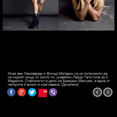
Инез ван Ламсверде и Финъд Матадин са се погрижили да
не скрият нищо от окото ти, улавяйки Лейди Гага гола за V
Magazine. Стайлингът е дело на Брандън Максуел, а една от
четирите й визии е озаглавена "Донатела"
SAVE