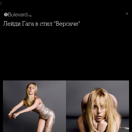
/
Лейди Гага в стил "Версаче"