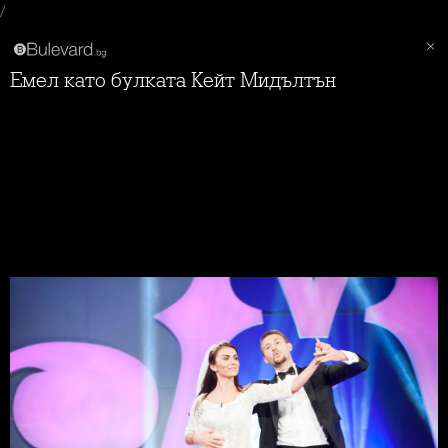
/
Емел като булката Кейт Мидълтън