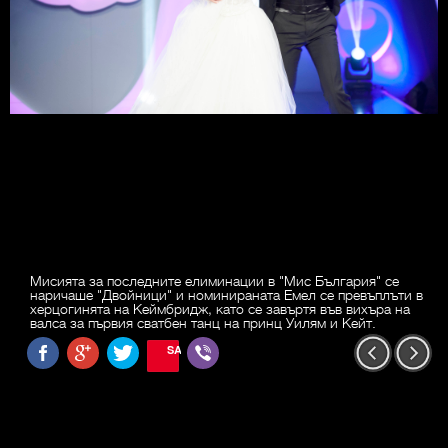
Мисията за последните елиминации в "Мис България" се
наричаше "Двойници" и номинираната Емел се превъплъти в
херцогинята на Кеймбридж, като се завъртя във вихъра на
валса за първия сватбен танц на принц Уилям и Кейт.
SAVE