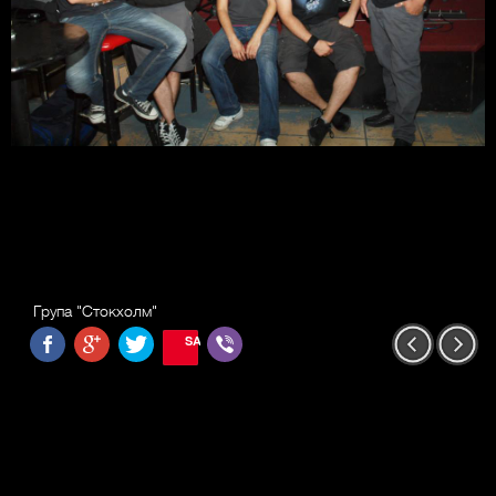
Група "Стокхолм"
SAVE