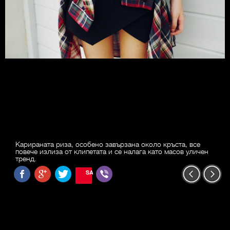
Карираната риза, особено завързана около кръста, все
повече излиза от клипетата и се налага като масов уличен
тренд.
SAVE