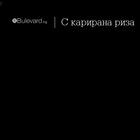
/
С карирана риза