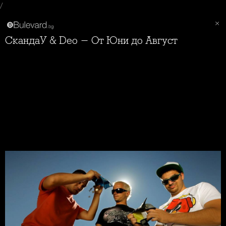
/
СкандаУ & Deo - От Юни до Август