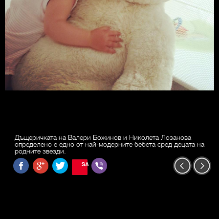
Дъщеричката на Валери Божинов и Николета Лозанова
определено е едно от най-модерните бебета сред децата на
родните звезди.
SAVE