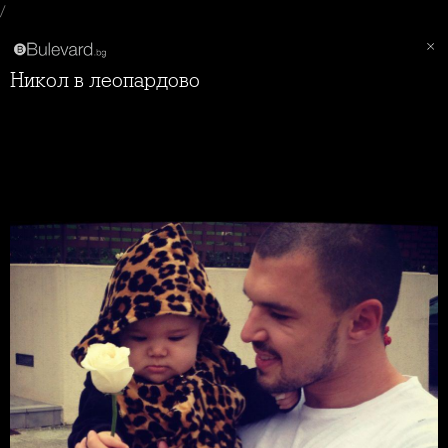
/
Никол в леопардово