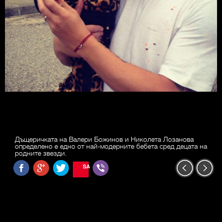
Дъщеричката на Валери Божинов и Николета Лозанова
определено е едно от най-модерните бебета сред децата на
родните звезди.
SAVE