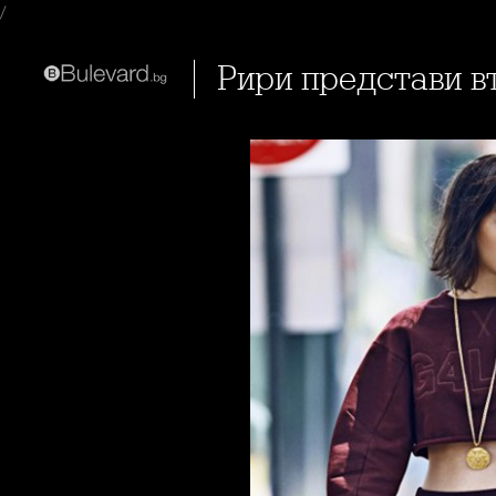
/
Рири представи в