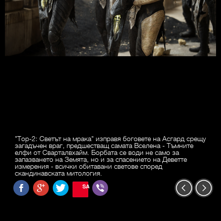
"Тор-2: Светът на мрака" изправя боговете на Асгард срещу
загадъчен враг, предшестващ самата Вселена - Тъмните
елфи от Сварталвхайм. Борбата се води не само за
запазването на Земята, но и за спасението на Деветте
измерения - всички обитавани светове според
скандинавската митология.
SAVE