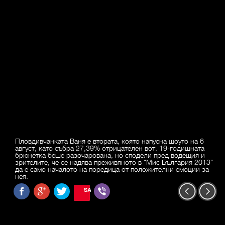
Пловдивчанката Ваня е втората, която напусна шоуто на 6
август, като събра 27,39% отрицателен вот. 19-годишната
брюнетка беше разочарована, но сподели пред водещия и
зрителите, че се надява преживяното в "Мис България 2013"
да е само началото на поредица от положителни емоции за
нея.
SAVE