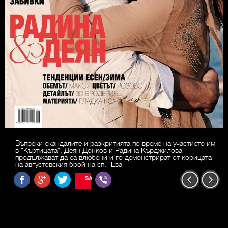
Въпреки скандалите и разкритията по време на участието им
в "Къртицата", Деян Донков и Радина Кърджилова
продължават да са влюбени и го демонстрират от корицата
на августовския брой на сп. "Ева"
SAVE