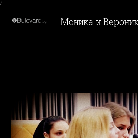
/
Моника и Верони