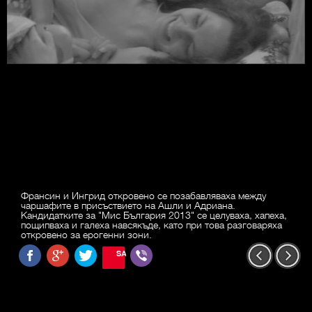
Франсин и Ингрид откровено се позабавляваха между
чаршафите в присъствието на Ашли и Адриана.
Кандидатките за "Мис България 2013" се целуваха, хапеха,
пощипваха и галеха навсякъде, като при това разговаряха
откровено за ерогенни зони.
SAVE