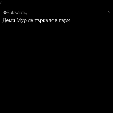
/
Деми Мур се търкаля в пари